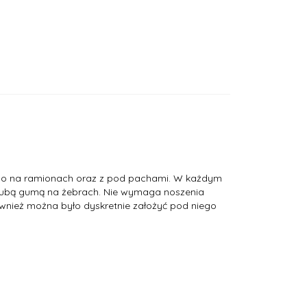
uźno na ramionach oraz z pod pachami. W każdym
grubą gumą na żebrach. Nie wymaga noszenia
ównież można było dyskretnie założyć pod niego