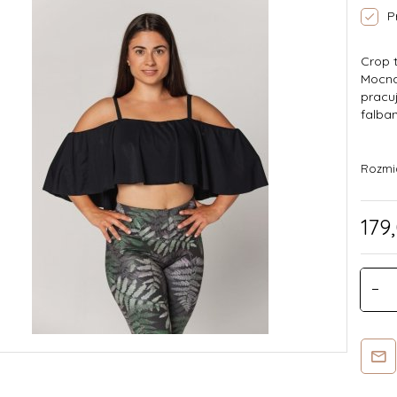
P
Crop t
Mocna
pracu
falba
Rozmi
179,