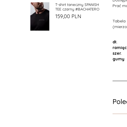
Dostępn
T-shirt taneczny SPANISH
Prać ma
TEE czarny #BACHATERO
159,
00
PLN
Tabela
(mierzo
dł.
ramiąc
szer.
gumy
Pol