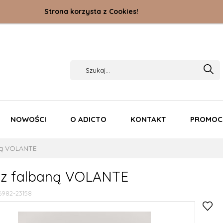
Strona korzysta z Cookies!
NOWOŚCI
O ADICTO
KONTAKT
PROMOC
ną VOLANTE
 z falbaną VOLANTE
6982-23158