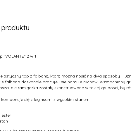
 produktu
op "VOLANTE" 2 w 1
elastyczny top z falbaną, którą można nosić na dwa sposoby - l
ie falbana doskonale pracuje i nie hamuje ruchów. Wzmocniony 
osza, ale ramiączka zostały skonstruowane w takiej grubości, by r
e komponuje się z leginsami z wysokim stanem.
iester
astan