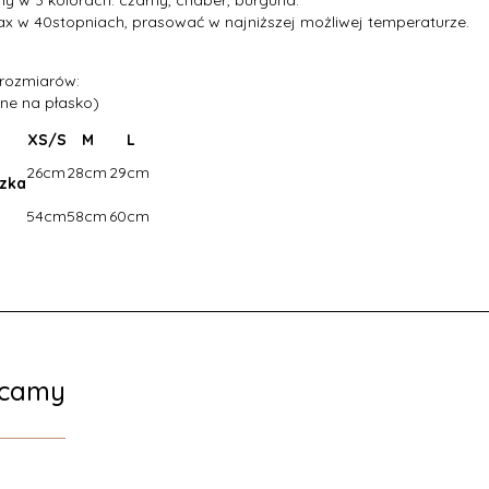
y w 3 kolorach: czarny, chaber, burgund.
x w 40stopniach, prasować w najniższej możliwej temperaturze.
 rozmiarów:
ne na płasko)
XS/S
M
L
26cm
28cm
29cm
zka
54cm
58cm
60cm
ecamy