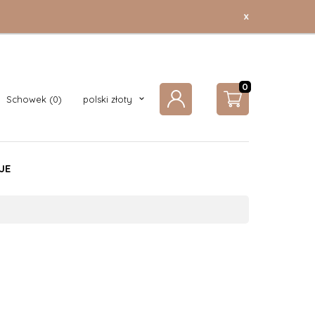
x
0
currency_h
Schowek
polski złoty
JE