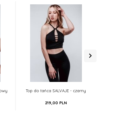
towy
Top do tańca SALVAJE - czarny
Top tanecz
219,
00
PLN
169,
0