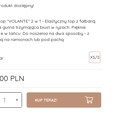
rodukt dostępny!
op "VOLANTE" 2 w 1 - Elastyczny top z falbaną.
 guma trzymająca biust w ryzach. Pięknie
je w tańcu. Do noszenia na dwa sposoby - z
ną na ramionach lub pod pachą.
XS/S
ar :
00
PLN
KUP TERAZ!