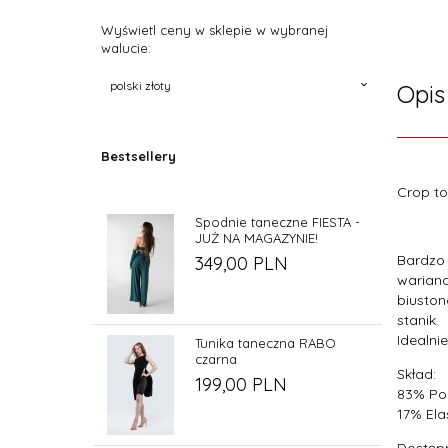
Wyświetl ceny w sklepie w wybranej
walucie:
currency
polski złoty
Opis
Bestsellery
Crop t
Spodnie taneczne FIESTA -
JUŻ NA MAGAZYNIE!
Bardzo 
349,
00
PLN
warianc
biuston
stanik.
Idealni
Tunika taneczna RABO
czarna
Skład:
199,
00
PLN
83% Pol
17% El